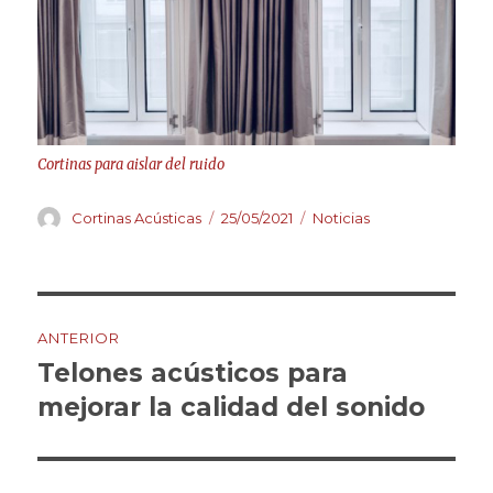
Cortinas para aislar del ruido
Autor
Publicado
Categorías
Cortinas Acústicas
25/05/2021
Noticias
el
Navegación
ANTERIOR
de
Telones acústicos para
Entrada
anterior:
mejorar la calidad del sonido
entradas