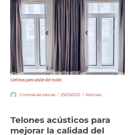
Cortinas para aislar del ruido
Autor
Publicado
Categorías
Cortinas Acústicas
25/05/2021
Noticias
el
Telones acústicos para
mejorar la calidad del