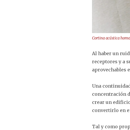
Cortina acústica homo
Al haber un ruid
receptores y a 
aprovechables e
Una continuidad 
concentración d
crear un edifici
convertirlo en e
Tal y como prop