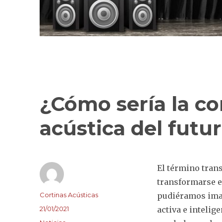
¿Cómo sería la co
acústica del futu
El término tran
transformarse en
Autor
Cortinas Acústicas
pudiéramos ima
Publicado
21/01/2021
activa e inteli
el