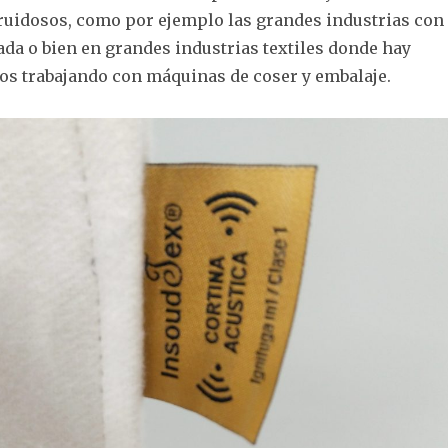
uidosos, como por ejemplo las grandes industrias con
da o bien en grandes industrias textiles donde hay
s trabajando con máquinas de coser y embalaje.