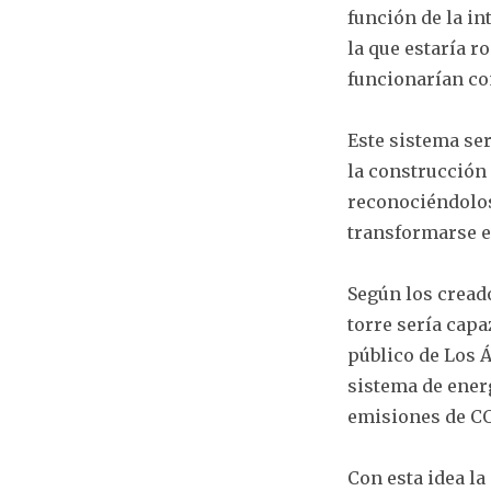
función de la in
la que estaría 
funcionarían co
Este sistema ser
la construcción 
reconociéndolos
transformarse e
Según los cread
torre sería cap
público de Los Á
sistema de energ
emisiones de CO
Con esta idea la