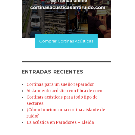
Comprar Cortinas Acústicas
ENTRADAS RECIENTES
Cortinas para un sueño reparador
Aislamiento acústico con fibra de coco
Cortinas acústicas para todo tipo de
sectores
¿Cómo funciona una cortina aislante de
ruido?
La acústica en Paradores – Lleida