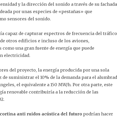
tensidad y la dirección del sonido a través de su fachada
rodeada por unas especies de «pestañas» que
mo sensores del sonido.
ía capaz de capturar espectros de frecuencia del tráfico
de otros edificios e incluso de los aviones,
 como una gran fuente de energía que puede
n electricidad.
ores del proyecto, la energía producida por una sola
az de suministrar el 10% de la demanda para el alumbra
ngeles, el equivalente a 150 MW/h. Por otra parte, este
ía renovable contribuiría a la reducción de las
2.
cortina anti ruidos acústica del futuro
podrían hacer