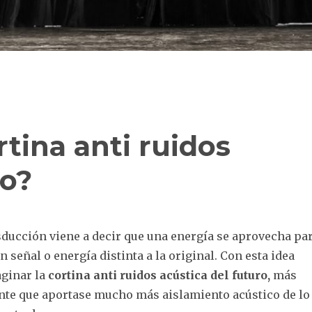
rtina anti ruidos
ro?
sducción viene a decir que una energía se aprovecha pa
 señal o energía distinta a la original. Con esta idea
ginar la
cortina anti ruidos acústica del futuro,
más
gente que aportase mucho más aislamiento acústico de lo