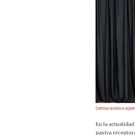
Cortina acústica sepa
En la actualida
pasiva receptora