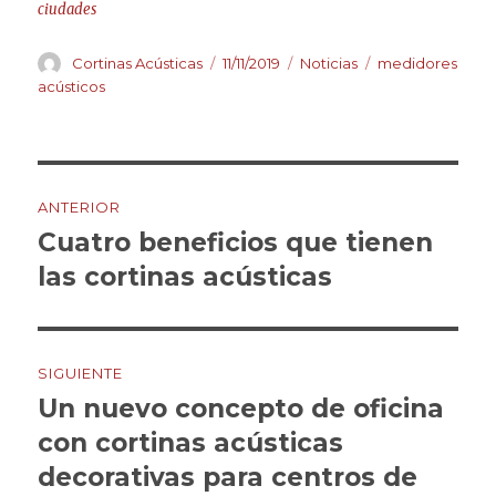
ciudades
Autor
Publicado
Categorías
Etiquetas
Cortinas Acústicas
11/11/2019
Noticias
medidores
el
acústicos
Navegación
ANTERIOR
de
Cuatro beneficios que tienen
Entrada
anterior:
las cortinas acústicas
entradas
SIGUIENTE
Un nuevo concepto de oficina
Entrada
siguiente:
con cortinas acústicas
decorativas para centros de