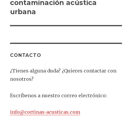
siguiente:
contaminación acústica
urbana
CONTACTO
¿Tienes alguna duda? ¿Quieres contactar con
nosotros?
Escríbenos a nuestro correo electrónico:
info@cortinas-acusticas.com