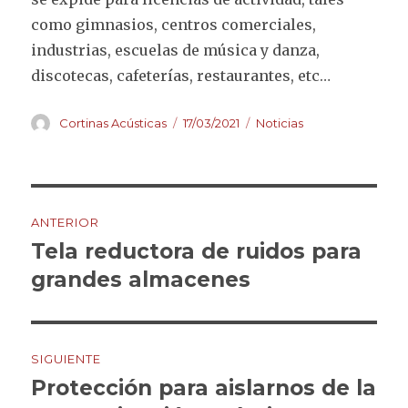
como gimnasios, centros comerciales,
industrias, escuelas de música y danza,
discotecas, cafeterías, restaurantes, etc…
Autor
Publicado
Categorías
Cortinas Acústicas
17/03/2021
Noticias
el
Navegación
ANTERIOR
de
Tela reductora de ruidos para
Entrada
anterior:
grandes almacenes
entradas
SIGUIENTE
Protección para aislarnos de la
Entrada